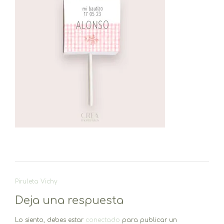
Navegación
Piruleta Vichy
de
Deja una respuesta
entradas
Lo siento, debes estar
conectado
para publicar un