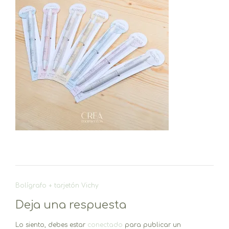
Navegación
Bolígrafo + tarjetón Vichy
de
Deja una respuesta
entradas
Lo siento, debes estar
conectado
para publicar un