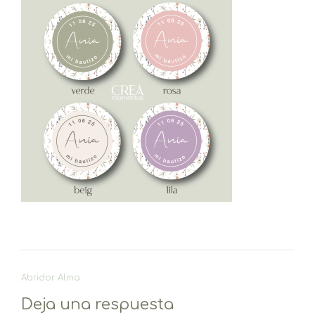
Navegación
Abridor Alma
de
Deja una respuesta
entradas