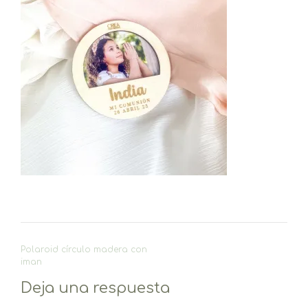
Navegación
Polaroid círculo madera con
de
iman
entradas
Deja una respuesta