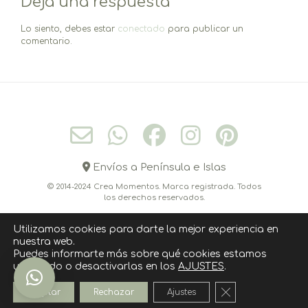
Deja una respuesta
Lo siento, debes estar
conectado
para publicar un
comentario.
Envíos a Península e Islas
© 2014-2024 Crea Momentos. Marca registrada. Todos
los derechos reservados.
Utilizamos cookies para darte la mejor experiencia en
nuestra web.
CONÓCEME
CONTACTO
CÓMO COMPRAR
Puedes informarte más sobre qué cookies estamos
utilizando o desactivarlas en los
AJUSTES
.
POLITICA DE COOKIES
AVISO LEGAL
POLÍTICA DE PRIVACIDAD
Cerrar el banner
Aceptar
Rechazar
Ajustes
››››› SUSCRIPCIÓN NEWSLETTER ‹‹‹‹‹