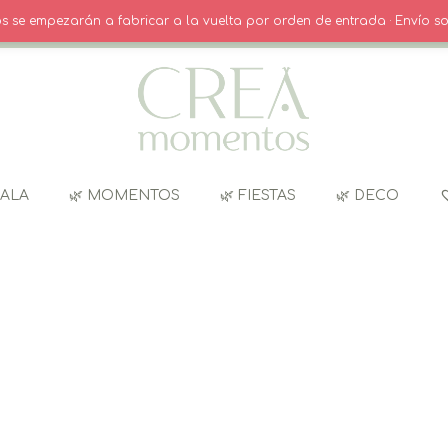
INICIO SESIÓN / REGISTRO
CARRITO
dos se empezarán a fabricar a la vuelta por orden de entrada · Envío so
GALA
🌿 MOMENTOS
🌿 FIESTAS
🌿 DECO