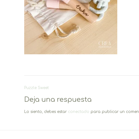
Navegación
Puzzle Sweet
de
Deja una respuesta
entradas
Lo siento, debes estar
conectado
para publicar un coment