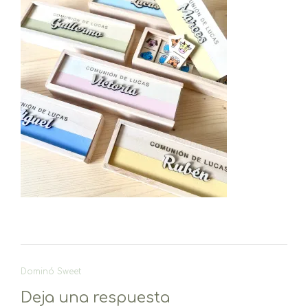
Navegación
Dominó Sweet
de
Deja una respuesta
entradas