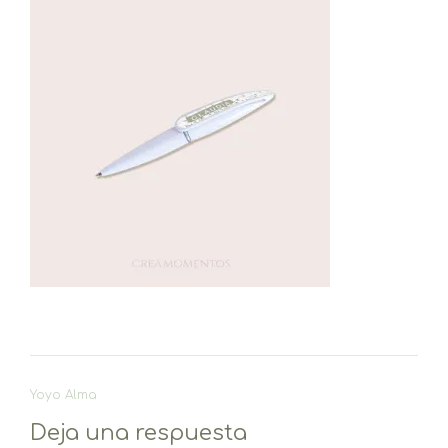
Navegación
Yoyo Alma
de
Deja una respuesta
entradas