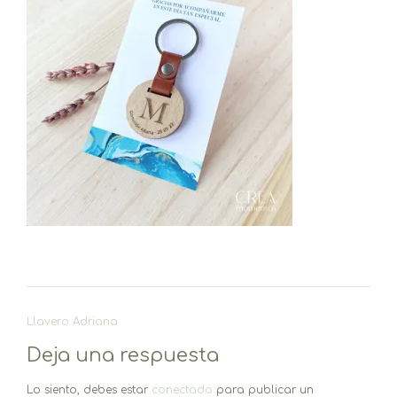
Navegación
Llavero Adriana
de
Deja una respuesta
entradas
Lo siento, debes estar
conectado
para publicar un