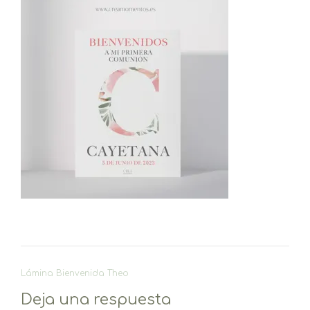
Navegación
Lámina Bienvenida Theo
de
Deja una respuesta
entradas