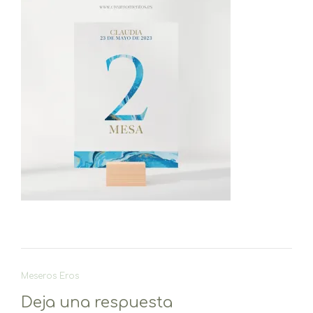
Navegación
Meseros Eros
de
Deja una respuesta
entradas