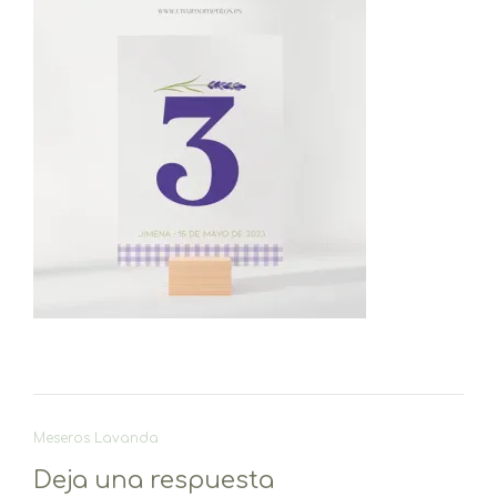
Navegación
Meseros Lavanda
de
Deja una respuesta
entradas