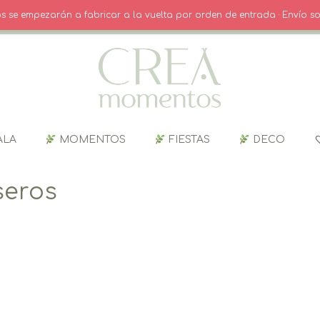
O
· INICIO SESIÓN / REGISTRO
CARRITO
dos se empezarán a fabricar a la vuelta por orden de entrada · Envío so
ALA
MOMENTOS
FIESTAS
DECO
seros