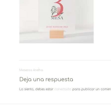
Navegación
Meseros Aretha
de
Deja una respuesta
entradas
Lo siento, debes estar
conectado
para publicar un coment