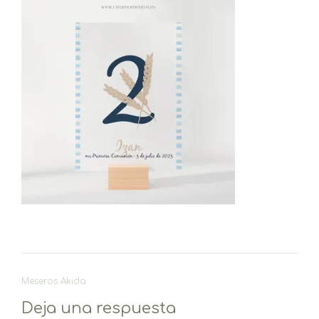
Navegación
Meseros Akida
de
Deja una respuesta
entradas