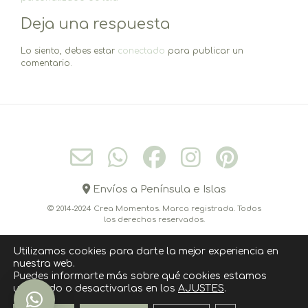
entradas
Deja una respuesta
Lo siento, debes estar
conectado
para publicar un
comentario.
Envíos a Península e Islas
© 2014-2024 Crea Momentos. Marca registrada. Todos
los derechos reservados.
Utilizamos cookies para darte la mejor experiencia en
nuestra web.
CONÓCEME
CONTACTO
CÓMO COMPRAR
Puedes informarte más sobre qué cookies estamos
utilizando o desactivarlas en los
AJUSTES
.
POLITICA DE COOKIES
AVISO LEGAL
POLÍTICA DE PRIVACIDAD