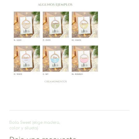
Navegación
Bola Sweet (elige madera,
de
color y silueta)
entradas