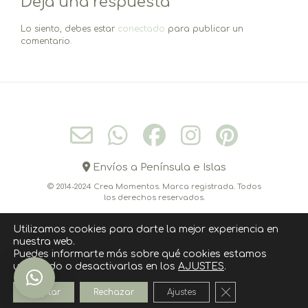
Deja una respuesta
Lo siento, debes estar
conectado
para publicar un
comentario.
Envíos a Península e Islas
© 2014-2024 Crea Momentos. Marca registrada. Todos
los derechos reservados.
Utilizamos cookies para darte la mejor experiencia en
nuestra web.
CONÓCEME
CONTACTO
CÓMO COMPRAR
Puedes informarte más sobre qué cookies estamos
utilizando o desactivarlas en los
AJUSTES
.
POLITICA DE COOKIES
AVISO LEGAL
POLÍTICA DE PRIVACIDAD
Cerrar el banner
Aceptar
Rechazar
Ajustes
››››› SUSCRIPCIÓN NEWSLETTER ‹‹‹‹‹