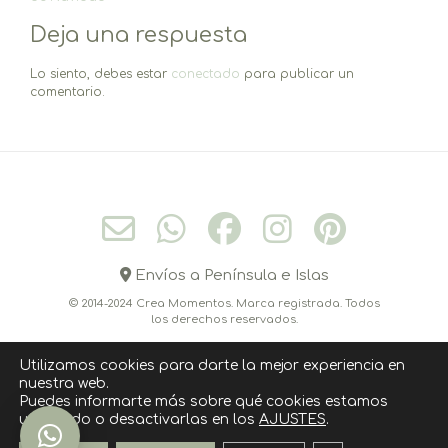
entradas
Deja una respuesta
Lo siento, debes estar
conectado
para publicar un
comentario.
Envíos a Península e Islas
© 2014-2024 Crea Momentos. Marca registrada. Todos
los derechos reservados.
Utilizamos cookies para darte la mejor experiencia en
nuestra web.
CONÓCEME
CONTACTO
CÓMO COMPRAR
Puedes informarte más sobre qué cookies estamos
utilizando o desactivarlas en los
AJUSTES
.
POLITICA DE COOKIES
AVISO LEGAL
POLÍTICA DE PRIVACIDAD