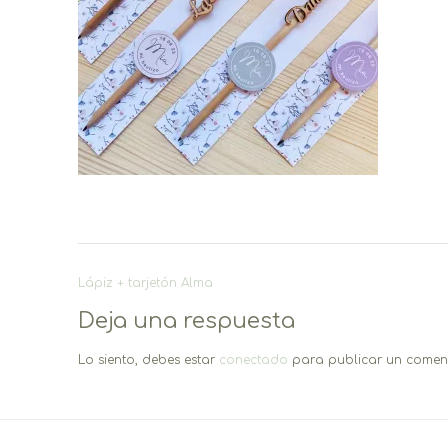
Navegación
Lápiz + tarjetón Alma
de
Deja una respuesta
entradas
Lo siento, debes estar
conectado
para publicar un coment