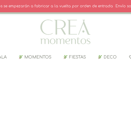
O
· INICIO SESIÓN / REGISTRO
CARRITO
dos se empezarán a fabricar a la vuelta por orden de entrada · Envío so
ALA
MOMENTOS
FIESTAS
DECO