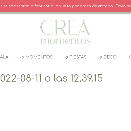
 INICIO SESIÓN / REGISTRO
CARRITO
dos se empezarán a fabricar a la vuelta por orden de entrada · Envío so
GALA
🌿 MOMENTOS
🌿 FIESTAS
🌿 DECO
2-08-11 a las 12.39.15