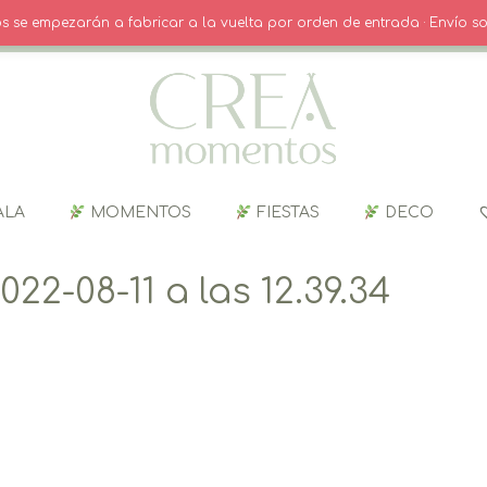
O
· INICIO SESIÓN / REGISTRO
CARRITO
dos se empezarán a fabricar a la vuelta por orden de entrada · Envío so
ALA
MOMENTOS
FIESTAS
DECO
22-08-11 a las 12.39.34