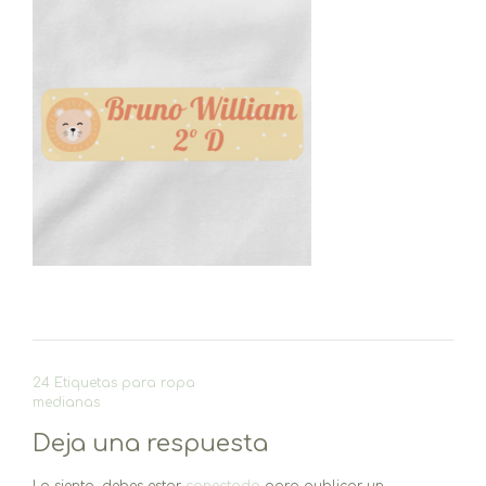
Navegación
24 Etiquetas para ropa
de
medianas
entradas
Deja una respuesta