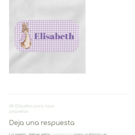
Navegación
48 Etiquetas para ropa
de
pequeñas
entradas
Deja una respuesta
Lo siento, debes estar
conectado
para publicar un