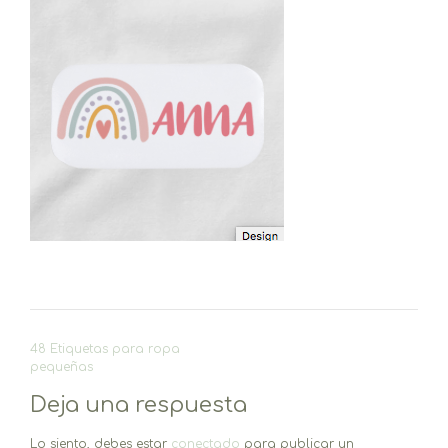
Navegación
48 Etiquetas para ropa
de
pequeñas
entradas
Deja una respuesta
Lo siento, debes estar
conectado
para publicar un