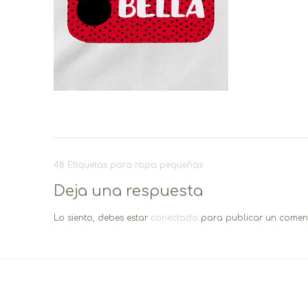
Navegación
48 Etiquetas para ropa pequeñas
de
Deja una respuesta
entradas
Lo siento, debes estar
conectado
para publicar un coment