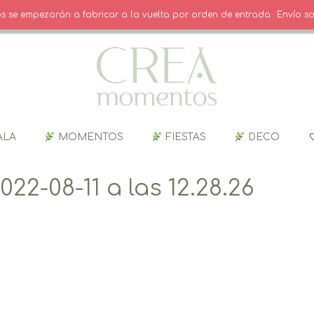
O
· INICIO SESIÓN / REGISTRO
CARRITO
dos se empezarán a fabricar a la vuelta por orden de entrada · Envío so
ALA
MOMENTOS
FIESTAS
DECO
22-08-11 a las 12.28.26