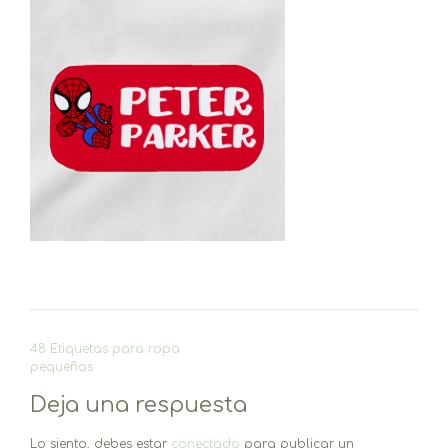
Navegación
48 Etiquetas para ropa
de
pequeñas
entradas
Deja una respuesta
Lo siento, debes estar
conectado
para publicar un