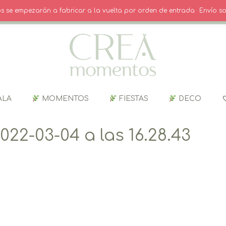
O
· INICIO SESIÓN / REGISTRO
CARRITO
dos se empezarán a fabricar a la vuelta por orden de entrada · Envío so
ALA
MOMENTOS
FIESTAS
DECO
22-03-04 a las 16.28.43