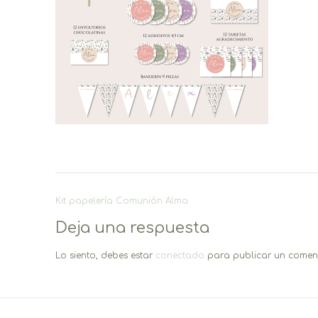
Navegación
Kit papelería Comunión Alma
de
Deja una respuesta
entradas
Lo siento, debes estar
conectado
para publicar un coment