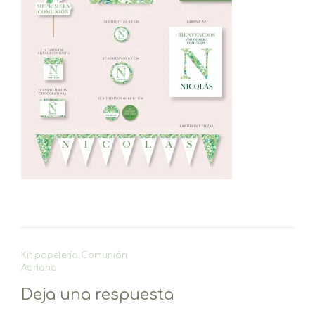
Navegación
Kit papelería Comunión
de
Adriana
entradas
Deja una respuesta