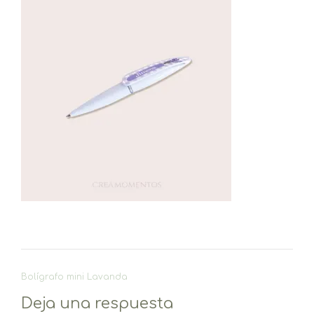
Navegación
Bolígrafo mini Lavanda
de
Deja una respuesta
entradas