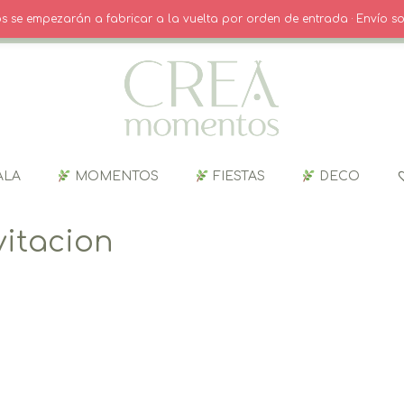
O
· INICIO SESIÓN / REGISTRO
CARRITO
dos se empezarán a fabricar a la vuelta por orden de entrada · Envío so
ALA
MOMENTOS
FIESTAS
DECO
itacion