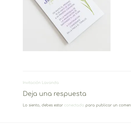
Navegación
Invitación Lavanda
de
Deja una respuesta
entradas
Lo siento, debes estar
conectado
para publicar un coment