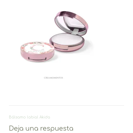
Navegación
Bálsamo labial Akida
de
Deja una respuesta
entradas