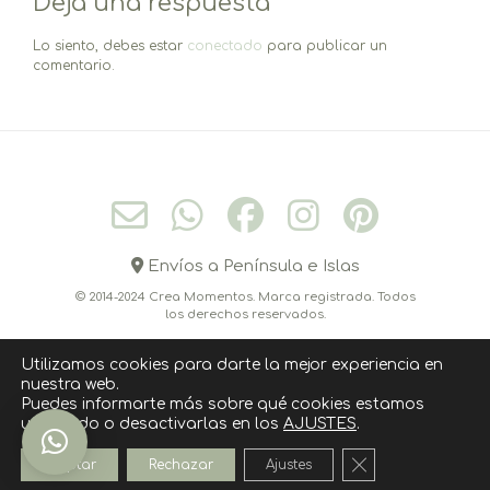
Deja una respuesta
Lo siento, debes estar
conectado
para publicar un
comentario.
Envíos a Península e Islas
© 2014-2024 Crea Momentos. Marca registrada. Todos
los derechos reservados.
Utilizamos cookies para darte la mejor experiencia en
nuestra web.
CONÓCEME
CONTACTO
CÓMO COMPRAR
Puedes informarte más sobre qué cookies estamos
utilizando o desactivarlas en los
AJUSTES
.
POLITICA DE COOKIES
AVISO LEGAL
POLÍTICA DE PRIVACIDAD
Cerrar el banner
Aceptar
Rechazar
Ajustes
››››› SUSCRIPCIÓN NEWSLETTER ‹‹‹‹‹