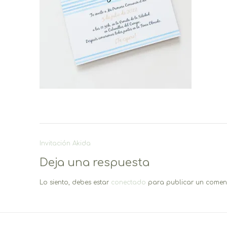
Navegación
Invitación Akida
de
Deja una respuesta
entradas
Lo siento, debes estar
conectado
para publicar un coment