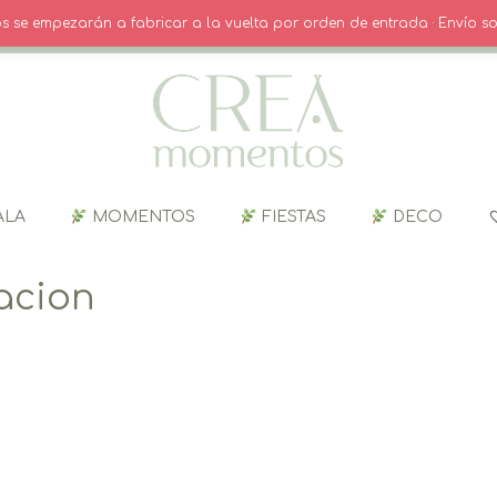
O
· INICIO SESIÓN / REGISTRO
CARRITO
dos se empezarán a fabricar a la vuelta por orden de entrada · Envío so
ALA
MOMENTOS
FIESTAS
DECO
acion