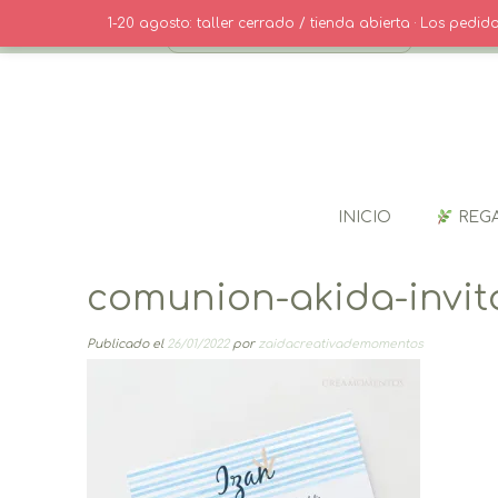
Saltar
· CONTACT
1-20 agosto: taller cerrado / tienda abierta · Los pedi
al
contenido
INICIO
REG
comunion-akida-invit
Publicado el
26/01/2022
por
zaidacreativademomentos