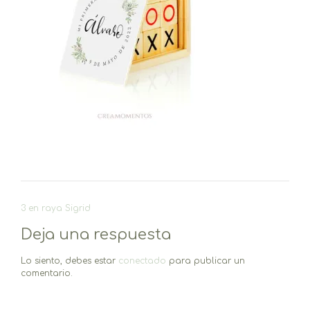
Navegación
3 en raya Sigrid
de
Deja una respuesta
entradas
Lo siento, debes estar
conectado
para publicar un
comentario.