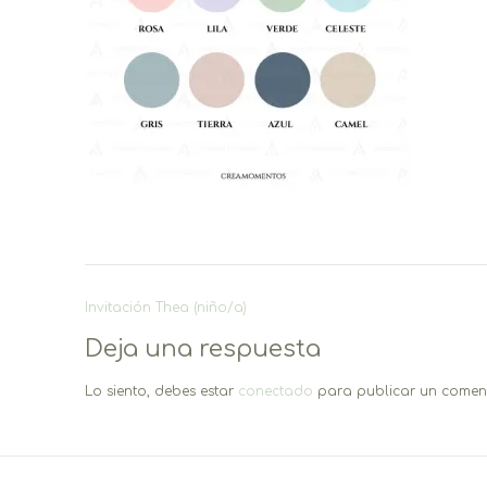
Navegación
Invitación Thea (niño/a)
de
Deja una respuesta
entradas
Lo siento, debes estar
conectado
para publicar un coment