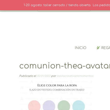
Saltar
· CONTACT
1-20 agosto: taller cerrado / tienda abierta · Los pedi
al
contenido
INICIO
REG
comunion-thea-avata
Publicado el
15/01/2022
por
zaidacreativademomentos