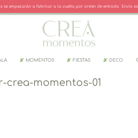
O
· INICIO SESIÓN / REGISTRO
CARRITO
dos se empezarán a fabricar a la vuelta por orden de entrada · Envío so
ALA
MOMENTOS
FIESTAS
DECO
r-crea-momentos-01