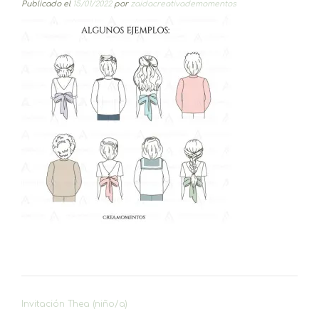
Publicado el
15/01/2022
por
zaidacreativademomentos
Navegación
Invitación Thea (niño/a)
de