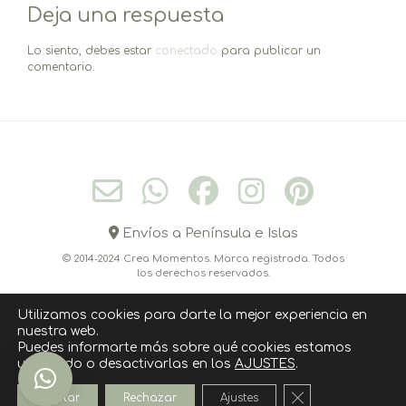
Deja una respuesta
entradas
Lo siento, debes estar
conectado
para publicar un
comentario.
Envíos a Península e Islas
© 2014-2024 Crea Momentos. Marca registrada. Todos
los derechos reservados.
Utilizamos cookies para darte la mejor experiencia en
nuestra web.
CONÓCEME
CONTACTO
CÓMO COMPRAR
Puedes informarte más sobre qué cookies estamos
utilizando o desactivarlas en los
AJUSTES
.
POLITICA DE COOKIES
AVISO LEGAL
POLÍTICA DE PRIVACIDAD
Cerrar el banner
Aceptar
Rechazar
Ajustes
››››› SUSCRIPCIÓN NEWSLETTER ‹‹‹‹‹