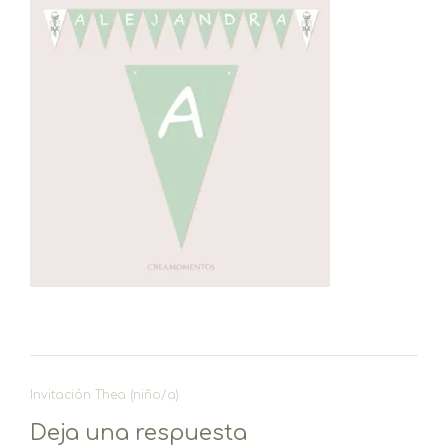
Navegación
Invitación Thea (niño/a)
de
Deja una respuesta
entradas