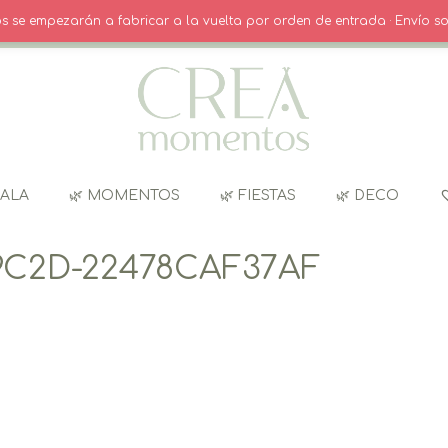
O
· INICIO SESIÓN / REGISTRO
CARRITO
dos se empezarán a fabricar a la vuelta por orden de entrada · Envío so
GALA
🌿 MOMENTOS
🌿 FIESTAS
🌿 DECO
9C2D-22478CAF37AF