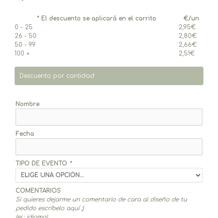
* El descuento se aplicará en el carrito
€/un
0 - 25
2,95
€
26 - 50
2,80
€
50 - 99
2,66
€
100 +
2,51
€
Descuento por cantidad
Nombre
Fecha
TIPO DE EVENTO
*
COMENTARIOS
Si quieres dejarme un comentario de cara al diseño de tu
pedido escríbelo aquí ;)
(ej.: idioma)