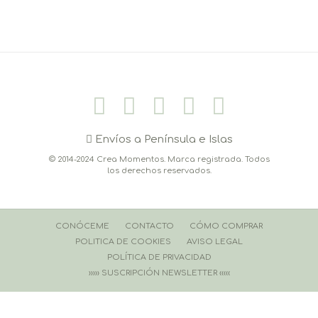
Envíos a Península e Islas
© 2014-2024 Crea Momentos. Marca registrada. Todos
los derechos reservados.
CONÓCEME
CONTACTO
CÓMO COMPRAR
POLITICA DE COOKIES
AVISO LEGAL
POLÍTICA DE PRIVACIDAD
››››› SUSCRIPCIÓN NEWSLETTER ‹‹‹‹‹