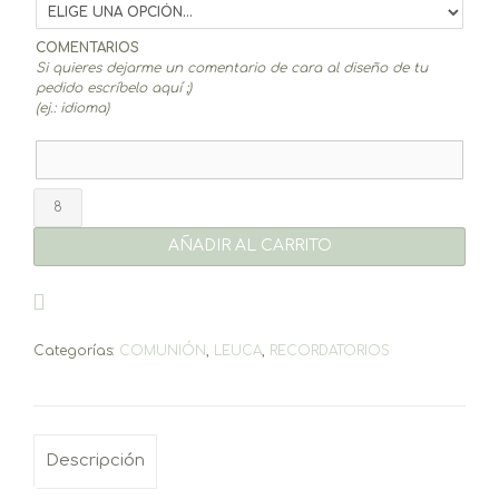
COMENTARIOS
Si quieres dejarme un comentario de cara al diseño de tu
pedido escríbelo aquí ;)
(ej.: idioma)
Recordatorio
Leuca
(niño/a)
AÑADIR AL CARRITO
cantidad
Categorías:
COMUNIÓN
,
LEUCA
,
RECORDATORIOS
Descripción