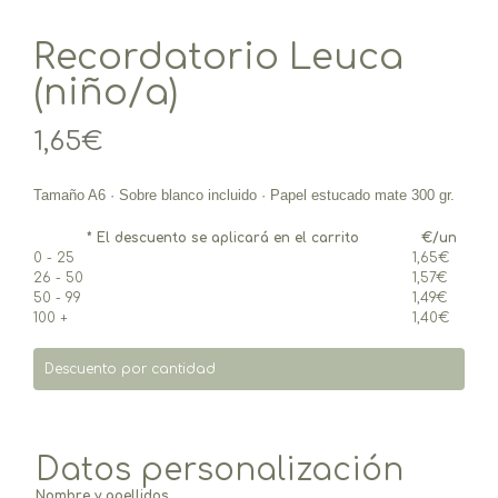
Recordatorio Leuca
(niño/a)
1,65
€
Tamaño A6 · Sobre blanco incluido · P
apel estucado mate 300 gr.
* El descuento se aplicará en el carrito
€/un
0 - 25
1,65
€
26 - 50
1,57
€
50 - 99
1,49
€
100 +
1,40
€
Descuento por cantidad
Datos personalización
Nombre y apellidos