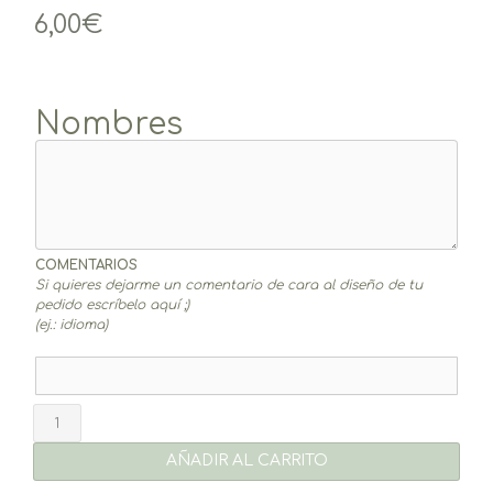
6,00
€
Nombres
COMENTARIOS
Si quieres dejarme un comentario de cara al diseño de tu
pedido escríbelo aquí ;)
(ej.: idioma)
Marcasitios
Navidad
con
AÑADIR AL CARRITO
Nombres
(10un.)