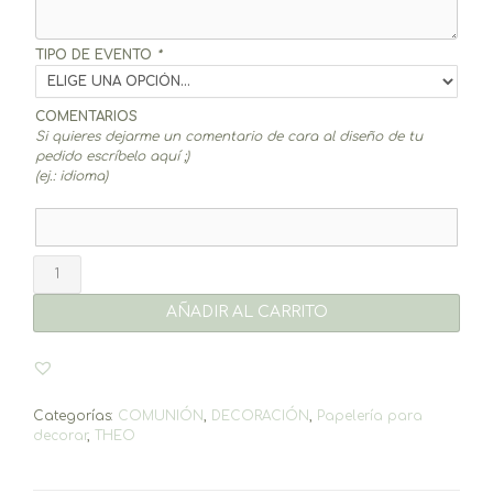
TIPO DE EVENTO
*
COMENTARIOS
Si quieres dejarme un comentario de cara al diseño de tu
pedido escríbelo aquí ;)
(ej.: idioma)
Minutas
Theo
(12un.)
AÑADIR AL CARRITO
cantidad
Categorías:
COMUNIÓN
,
DECORACIÓN
,
Papelería para
decorar
,
THEO