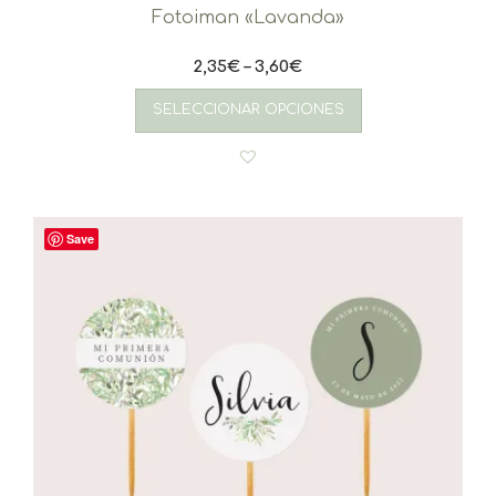
Fotoiman «Lavanda»
2,35
€
–
3,60
€
Este
producto
SELECCIONAR OPCIONES
tiene
múltiples
variantes.
Las
opciones
se
Save
pueden
elegir
en
la
página
de
producto