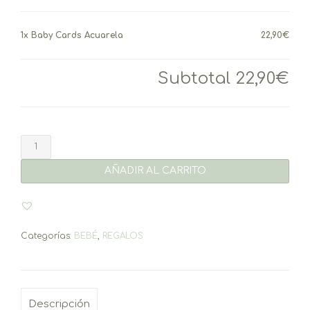
1x
Baby Cards Acuarela
22,90€
Subtotal
22,90€
Baby
Cards
Acuarela
AÑADIR AL CARRITO
cantidad
Categorías:
BEBÉ
,
REGALOS
Descripción