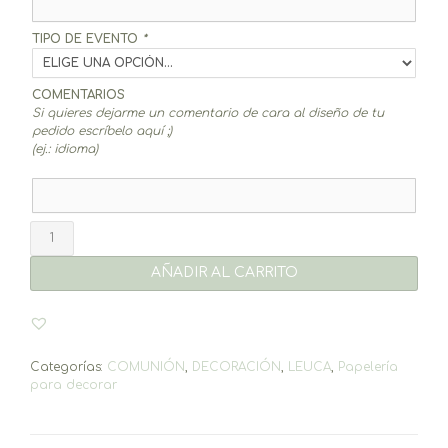
TIPO DE EVENTO
*
COMENTARIOS
Si quieres dejarme un comentario de cara al diseño de tu
pedido escríbelo aquí ;)
(ej.: idioma)
Meseros
Leuca
cantidad
AÑADIR AL CARRITO
Categorías:
COMUNIÓN
,
DECORACIÓN
,
LEUCA
,
Papelería
para decorar