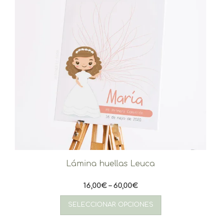
Lámina huellas Leuca
16,00
€
–
60,00
€
Este
producto
SELECCIONAR OPCIONES
tiene