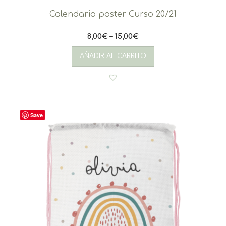
Calendario poster Curso 20/21
8,00
€
–
15,00
€
Este
producto
AÑADIR AL CARRITO
tiene
múltiples
variantes.
Las
opciones
se
Save
pueden
elegir
en
la
página
de
producto