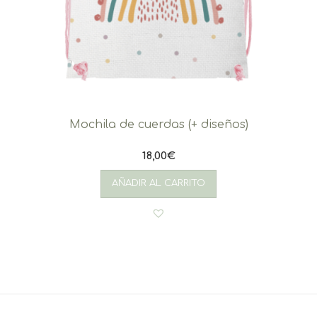
Mochila de cuerdas (+ diseños)
18,00
€
AÑADIR AL CARRITO