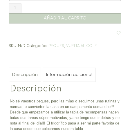
Tabla
Recompensa
AÑADIR AL CARRITO
-
Varios
diseños
cantidad
SKU:
N/D
Categorías:
PEQUES
,
VUELTA AL COLE
Descripción
Información adicional
Descripción
No sé vuestros peques, pero las mías o seguimos unas rutinas y
normas, o convierten la casa en un campamento comanche!!!
Desde que empezamos a utilizar la tabla de recompensas hacen
todas sus tareas súper motivadas, ya no tengo que ir detrás y se
nota al final del día!!! El frigorífico pasa a ser mi parte favorita de
la casa desde que colocamos nuestra tabla.