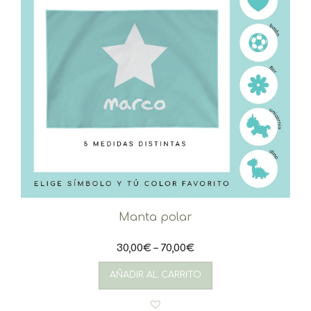
Manta polar
30,00
€
–
70,00
€
Este
producto
AÑADIR AL CARRITO
tiene
múltiples