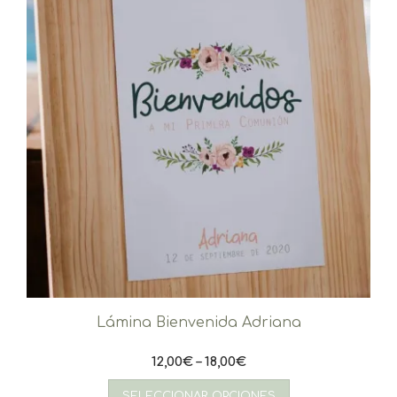
Lámina Bienvenida Adriana
12,00
€
–
18,00
€
Este
producto
SELECCIONAR OPCIONES