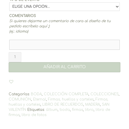
COMENTARIOS
Si quieres dejarme un comentario de cara al diseño de tu
pedido escríbelo aquí ;)
(ej.: idioma)
Libro
de
recuerdos
AÑADIR AL CARRITO
Eternal
cantidad
Categorías:
BODA
,
COLECCIÓN COMPLETA
,
COLECCIONES
,
COMUNIÓN
,
Eternal
,
Firmas, huellas y carteles
,
Firmas,
huellas y carteles
,
LIBRO DE RECUERDOS
,
MADERA
,
SAN
VALENTÍN
Etiquetas:
álbum
,
boda
,
firmas
,
libro
,
libro de
firmas
,
libro de fotos