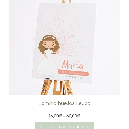
Lámina huellas Leuca
16,00
€
–
60,00
€
Este
producto
SELECCIONAR OPCIONES