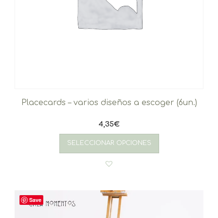
Placecards – varios diseños a escoger (6un.)
4,35
€
SELECCIONAR OPCIONES
Save