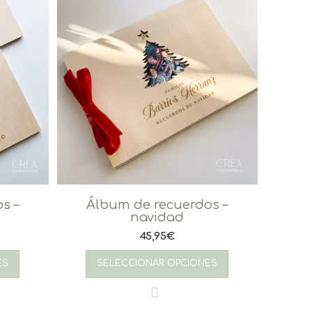
s –
Álbum de recuerdos –
navidad
45,95
€
ES
SELECCIONAR OPCIONES