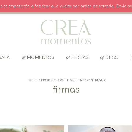
O
· INICIO SESIÓN / REGISTRO
CARRITO
dos se empezarán a fabricar a la vuelta por orden de entrada · Envío so
GALA
🌿 MOMENTOS
🌿 FIESTAS
🌿 DECO
INICIO
/ PRODUCTOS ETIQUETADOS “FIRMAS”
firmas