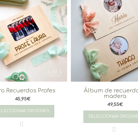
ro Recuerdos Profes
Álbum de recuerdo
madera
45,95
€
49,55
€
ELECCIONAR OPCIONES
SELECCIONAR OPCION