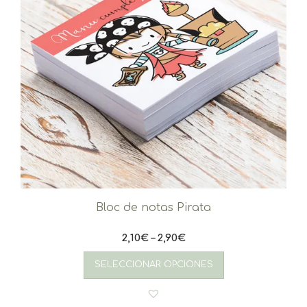
Bloc de notas Pirata
2,10
€
–
2,90
€
Este
producto
SELECCIONAR OPCIONES
tiene
múltiples
variantes.