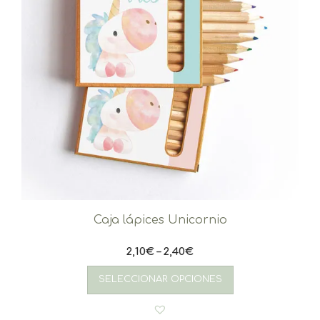
Caja lápices Unicornio
2,10
€
–
2,40
€
Este
producto
SELECCIONAR OPCIONES
tiene
múltiples
variantes.