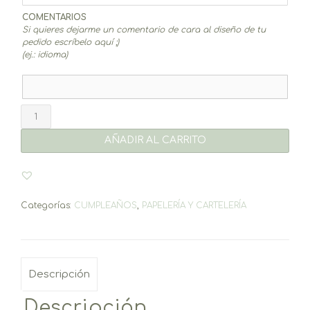
COMENTARIOS
Si quieres dejarme un comentario de cara al diseño de tu
pedido escríbelo aquí ;)
(ej.: idioma)
Lámina
Bienvenida
-
AÑADIR AL CARRITO
varios
diseños
a
escoger
cantidad
Categorías:
CUMPLEAÑOS
,
PAPELERÍA Y CARTELERÍA
Descripción
Descripción