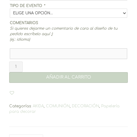
TIPO DE EVENTO
*
COMENTARIOS
Si quieres dejarme un comentario de cara al diseño de tu
pedido escríbelo aquí ;)
(ej.: idioma)
Fajín
botella
Akida
AÑADIR AL CARRITO
(12un.)
cantidad
Categorías:
AKIDA
,
COMUNIÓN
,
DECORACIÓN
,
Papelería
para decorar