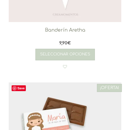
Banderín Aretha
9,90
€
SELECCIONAR OPCIONES
¡OFERTA!
Save