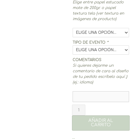
Elige entre papel estucado
mate de 200gr. o papel
textura tela (ver textura en
imágenes de producto)
TIPO DE EVENTO
*
COMENTARIOS
Si quieres dejarme un
comentario de cara al diseño
de tu pedido escríbelo aquí ;)
(ej.: idioma)
Envoltorios
Chocolatina
Alma
AÑADIR AL
(8un.)
CARRITO
cantidad