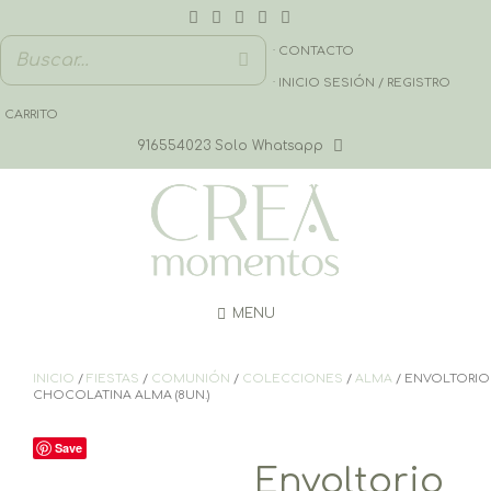
Saltar
al
contenido
· CONTACTO
· INICIO SESIÓN / REGISTRO
CARRITO
916554023 Solo Whatsapp
MENU
INICIO
/
FIESTAS
/
COMUNIÓN
/
COLECCIONES
/
ALMA
/ ENVOLTORIO
CHOCOLATINA ALMA (8UN.)
Save
Envoltorio