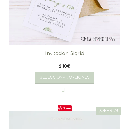
Invitación Sigrid
2,10
€
SELECCIONAR OPCIONES
Save
¡OFERTA!